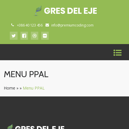
+386 40 123 456
info@premiumcoding.com
MENU PPAL
Home
»
»
Menu PPAL